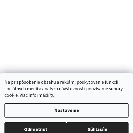
Sme Meditrino
Informácie
Kategórie
Na prispôsobenie obsahu a reklám, poskytovanie funkcií
Bezpečná platba:
sociálnych médií a analýzu návštevnosti používame súbory
cookie. Viac informácií
tu
.
Spoľahlivá doprava:
Nastavenie
Odmietnuť
Súhlasím
Copyright 2026
meditrino.sk
. Všetky práva vyhradené.
Upraviť