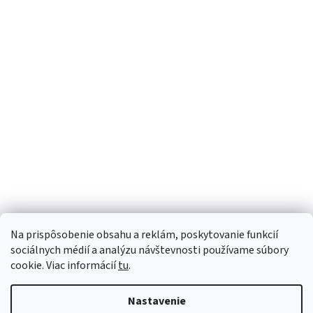
r
d
á
a
n
c
k
i
o
e
v
a
p
Sme Meditrino
n
r
i
v
e
Informácie
k
y
Kategórie
v
ý
Na prispôsobenie obsahu a reklám, poskytovanie funkcií
p
Bezpečná platba:
sociálnych médií a analýzu návštevnosti používame súbory
i
cookie. Viac informácií
tu
.
s
Spoľahlivá doprava:
u
Nastavenie