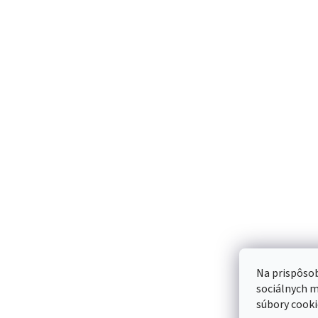
Infúzny set IS
na bezpečné p
prepojenie inf
transfúznych s
komponentmi..
Sme Meditr
Náš príbeh
Meditrino blog
Kontakt
Na prispôsob
sociálnych m
súbory cooki
Bezpečná
Spoľahlivá