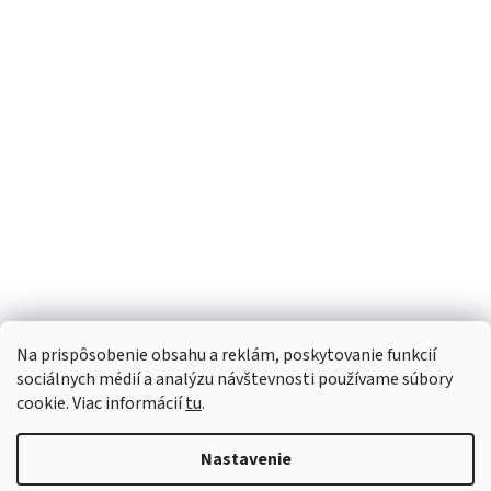
d
á
a
n
c
k
i
o
e
v
a
p
Sme Meditrino
n
r
i
v
e
Informácie
k
y
Kategórie
v
ý
Na prispôsobenie obsahu a reklám, poskytovanie funkcií
p
Bezpečná platba:
sociálnych médií a analýzu návštevnosti používame súbory
i
cookie. Viac informácií
tu
.
s
Spoľahlivá doprava:
u
Nastavenie