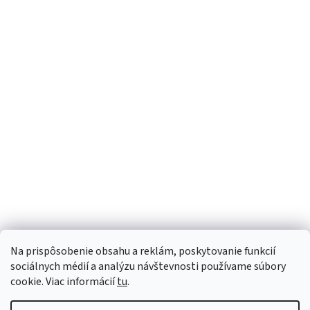
t
á
r
d
á
a
n
c
k
i
o
e
v
a
p
Sme Meditrino
n
r
i
v
e
Informácie
k
y
Kategórie
v
ý
Na prispôsobenie obsahu a reklám, poskytovanie funkcií
p
Bezpečná platba:
sociálnych médií a analýzu návštevnosti používame súbory
i
cookie. Viac informácií
tu
.
s
Spoľahlivá doprava: