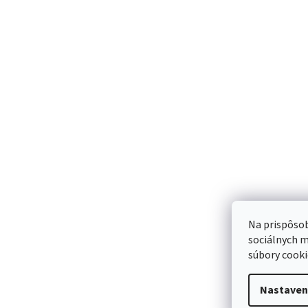
rukavice 7
rukavice 6
0,69 €
0,69 €
Sme Meditr
Náš príbeh
Meditrino blog
Kontakt
Na prispôsob
sociálnych m
súbory cooki
Bezpečná
Spoľahlivá
platba:
doprava:
Nastaven