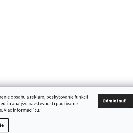
rukavice 7,5
rukavice 8
0,69 €
0,69 €
ino
Informácie
Doprava a platba
Reklamácie a vrátenie tovaru
Obchodné podmienky
Ochrana osobných údajov
enie obsahu a reklám, poskytovanie funkcií
Odmietnuť
édií a analýzu návštevnosti používame
e. Viac informácií
tu
.
ie