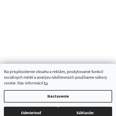
Sme Meditrino
Informácie
Kategórie
Na prispôsobenie obsahu a reklám, poskytovanie funkcií
Bezpečná platba:
sociálnych médií a analýzu návštevnosti používame súbory
cookie. Viac informácií
tu
.
Spoľahlivá doprava:
Nastavenie
Odmietnuť
Súhlasím
Copyright 2026
meditrino.sk
. Všetky práva vyhradené.
Upraviť