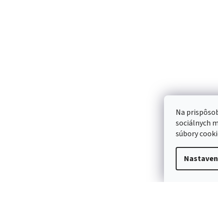
Na prispôsob
sociálnych m
súbory cooki
Nastaven
Conveen urinálny kondóm latex
Conveen urinálny kon
25mm
30mm
28,20 €
28,37 €