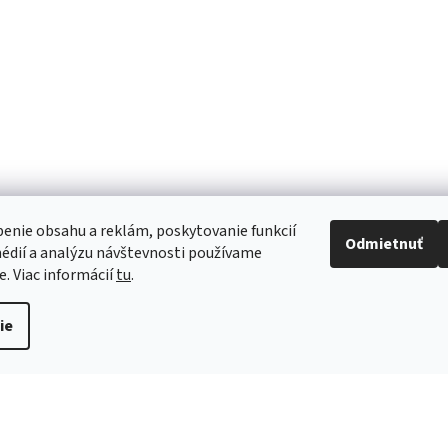
Mohlo by Vás zaujímať
enie obsahu a reklám, poskytovanie funkcií
Odmietnuť
édií a analýzu návštevnosti používame
e. Viac informácií
tu
.
ie
dóm latex
Conveen urinálne kondómy
Conveen uri
samolepiace 25mm - Latexové
samolepiace
38,49 €
38,49 €