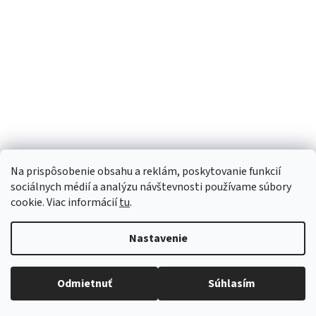
Sme Meditrino
Informácie
Kategórie
Na prispôsobenie obsahu a reklám, poskytovanie funkcií
Bezpečná platba:
sociálnych médií a analýzu návštevnosti používame súbory
cookie. Viac informácií
tu
.
Spoľahlivá doprava:
Nastavenie
Odmietnuť
Súhlasím
Copyright 2026
meditrino.sk
. Všetky práva vyhradené.
Upraviť
nastavenie cookies
Vytvoril Shoptet Premium