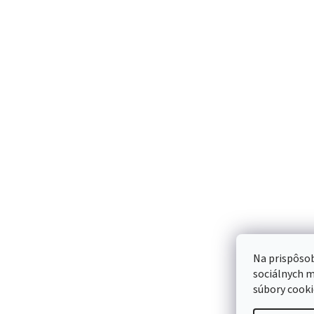
Eclypse 20x30cm
Advazorb Border 10x
vysokoabsorpčné penové krytie
penové krytie s lepia
24,87 €
okrajom
14,50 €
Sme Meditr
Náš príbeh
Meditrino blog
Kontakt
Na prispôsob
sociálnych m
súbory cooki
Bezpečná
Spoľahlivá
platba:
doprava: