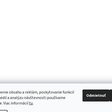
30cm
Mepilex XT 20x20cm penové
Mepilex 21x2
cim
krytie s vyššou absorpciou
so silikónom
15,99 €
11,80 €
ino
Informácie
Doprava a platba
Reklamácie a vrátenie tovaru
Obchodné podmienky
Ochrana osobných údajov
enie obsahu a reklám, poskytovanie funkcií
Odmietnuť
édií a analýzu návštevnosti používame
e. Viac informácií
tu
.