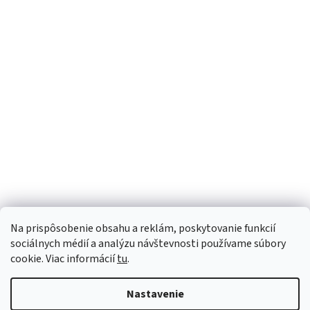
Filmpore sa veľmi ľahko odtrhne,
Filmpore sa veľmi ľahko
bezpečne fixuje a z pokožky sa
bezpečne fixuje a z pok
odstraňuje bez zvyškov. Používa sa na...
odstraňuje bez zvyškov. 
Sme Meditrino
Informácie
Kategórie
Na prispôsobenie obsahu a reklám, poskytovanie funkcií
Bezpečná platba:
sociálnych médií a analýzu návštevnosti používame súbory
cookie. Viac informácií
tu
.
Spoľahlivá doprava:
Nastavenie