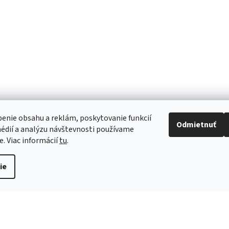
Mohlo by Vás zaujímať
enie obsahu a reklám, poskytovanie funkcií
Odmietnuť
édií a analýzu návštevnosti používame
e. Viac informácií
tu
.
ie
ačná so
Katéter Foley Latex 2-cestný
Katéter Fole
tétre
Tiemann s balónikom CH20
Tiemann s b
plastový ventil
plastový vent
6,49 €
6,49 €