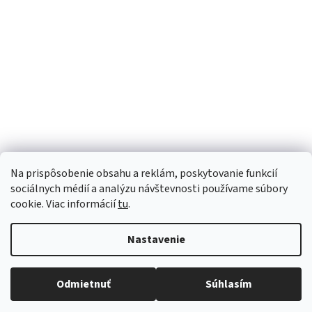
Sme Meditrino
Informácie
Kategórie
Na prispôsobenie obsahu a reklám, poskytovanie funkcií
Bezpečná platba:
sociálnych médií a analýzu návštevnosti používame súbory
cookie. Viac informácií
tu
.
Spoľahlivá doprava:
Nastavenie
Odmietnuť
Súhlasím
Copyright 2026
meditrino.sk
. Všetky práva vyhradené.
Upraviť
nastavenie cookies
Vytvoril Shoptet Premium