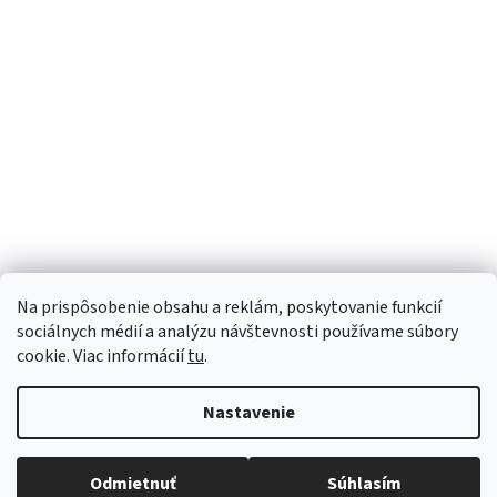
Sme Meditrino
Informácie
Kategórie
Na prispôsobenie obsahu a reklám, poskytovanie funkcií
Bezpečná platba:
sociálnych médií a analýzu návštevnosti používame súbory
cookie. Viac informácií
tu
.
Spoľahlivá doprava:
Nastavenie
Odmietnuť
Súhlasím
Copyright 2026
meditrino.sk
. Všetky práva vyhradené.
Upraviť