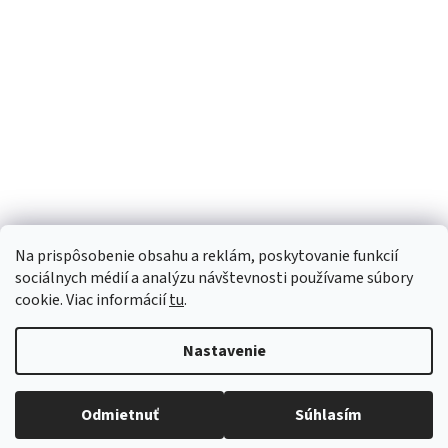
zdravotníckych materiálo
pripravená na okamžité p
Sme Meditrino
Informácie
Kategórie
Na prispôsobenie obsahu a reklám, poskytovanie funkcií
Bezpečná platba:
sociálnych médií a analýzu návštevnosti používame súbory
cookie. Viac informácií
tu
.
Spoľahlivá doprava:
Nastavenie
Odmietnuť
Súhlasím
Copyright 2026
meditrino.sk
. Všetky práva vyhradené.
Upraviť
nastavenie cookies