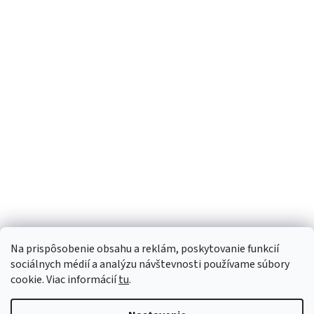
Mohlo by Vás zaujímať
Rozprašovač pre Meliseptol 1L
Meliseptol HBV utier
4,86 €
dezinfekčné utierky 
8,31 €
Na prispôsobenie obsahu a reklám, poskytovanie funkcií
sociálnych médií a analýzu návštevnosti používame súbory
cookie. Viac informácií
tu
.