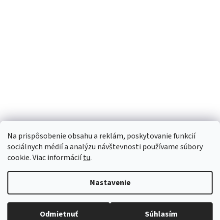
Sme Meditrino
Informácie
Kategórie
Na prispôsobenie obsahu a reklám, poskytovanie funkcií
Bezpečná platba:
sociálnych médií a analýzu návštevnosti používame súbory
cookie. Viac informácií
tu
.
Spoľahlivá doprava:
Nastavenie
Odmietnuť
Súhlasím
Copyright 2026
meditrino.sk
. Všetky práva vyhradené.
Upraviť