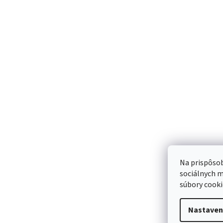
70cm HR17 (M) DDP
45cm DS16MDDP
164,04 €
146,36 €
Sme Meditr
Náš príbeh
Meditrino blog
Kontakt
Na prispôsob
sociálnych m
súbory cooki
Bezpečná
Spoľahlivá
platba:
doprava:
Nastaven