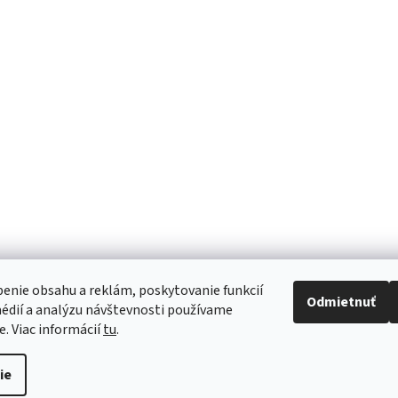
CV2 RCP
DS19
563,55 €
95,10 €
ino
Informácie
Doprava a platba
Reklamácie a vrátenie tovaru
Obchodné podmienky
Ochrana osobných údajov
enie obsahu a reklám, poskytovanie funkcií
Odmietnuť
édií a analýzu návštevnosti používame
e. Viac informácií
tu
.
ie