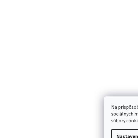
Peha-fix 10cmx4m
Peha-fix 8cmx4m supe
superelastické fixačné ovínadlo
fixačné ovínadlo
0,35 €
0,30 €
Sme Meditr
Náš príbeh
Meditrino blog
Kontakt
Na prispôsob
sociálnych m
súbory cooki
Bezpečná
Spoľahlivá
platba:
doprava:
Nastaven