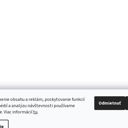
relastické
Peha-fix 6cmx4m superelastické
Universal 6c
fixačné ovínadlo
obväz steril
0,25 €
4,21 €
ino
Informácie
Doprava a platba
Reklamácie a vrátenie tovaru
Obchodné podmienky
Ochrana osobných údajov
enie obsahu a reklám, poskytovanie funkcií
Odmietnuť
édií a analýzu návštevnosti používame
e. Viac informácií
tu
.
ie