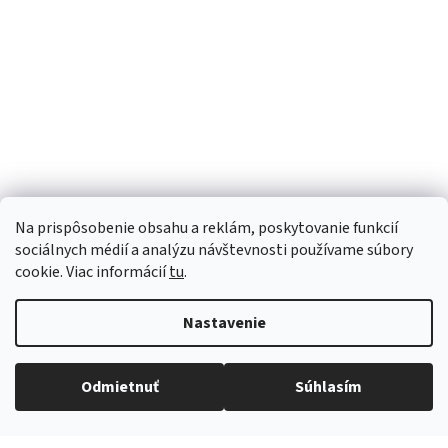
Seni Active Plus XXL 7 kvap.
Seni Active Plus L 7 k
Na prispôsobenie obsahu a reklám, poskytovanie funkcií
1,15 €
nohavičky
sociálnych médií a analýzu návštevnosti používame súbory
1,32 €
cookie. Viac informácií
tu
.
Nastavenie
Odmietnuť
Súhlasím
Sme Meditrino