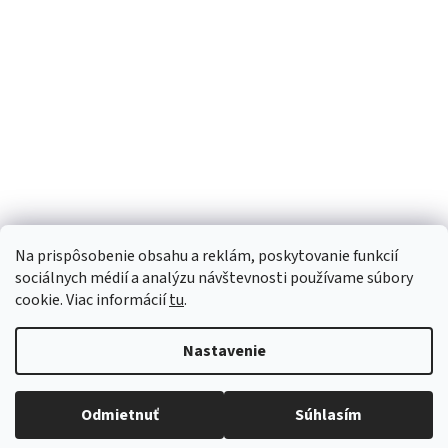
Sme Meditrino
Informácie
Kategórie
Na prispôsobenie obsahu a reklám, poskytovanie funkcií
Bezpečná platba:
sociálnych médií a analýzu návštevnosti používame súbory
cookie. Viac informácií
tu
.
Spoľahlivá doprava:
Nastavenie
Odmietnuť
Súhlasím
Copyright 2026
meditrino.sk
. Všetky práva vyhradené.
Upraviť
nastavenie cookies