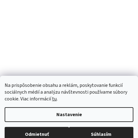
Sme Meditrino
Informácie
Kategórie
Na prispôsobenie obsahu a reklám, poskytovanie funkcií
Bezpečná platba:
sociálnych médií a analýzu návštevnosti používame súbory
cookie. Viac informácií
tu
.
Spoľahlivá doprava:
Nastavenie
Odmietnuť
Súhlasím
Copyright 2026
meditrino.sk
. Všetky práva vyhradené.
Upraviť