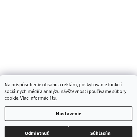
Sme Meditrino
Informácie
Kategórie
Na prispôsobenie obsahu a reklám, poskytovanie funkcií
Bezpečná platba:
sociálnych médií a analýzu návštevnosti používame súbory
cookie. Viac informácií
tu
.
Spoľahlivá doprava:
Nastavenie
Odmietnuť
Súhlasím
Copyright 2026
meditrino.sk
. Všetky práva vyhradené.
Upraviť