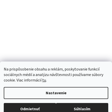
Sme Meditrino
Informácie
Kategórie
Na prispôsobenie obsahu a reklám, poskytovanie funkcií
Bezpečná platba:
sociálnych médií a analýzu návštevnosti používame súbory
cookie. Viac informácií
tu
.
Spoľahlivá doprava:
Nastavenie
Odmietnuť
Súhlasím
Copyright 2026
meditrino.sk
. Všetky práva vyhradené.
Upraviť