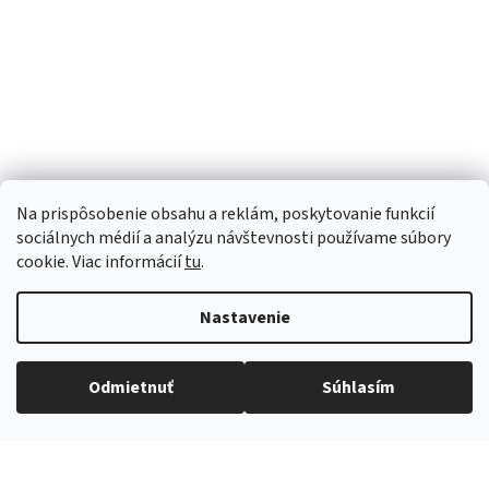
Brava elastická páska polkruh
Brava ochranné rúšk
Na prispôsobenie obsahu a reklám, poskytovanie funkcií
36,90 €
17,81 €
sociálnych médií a analýzu návštevnosti používame súbory
cookie. Viac informácií
tu
.
Nastavenie
Odmietnuť
Súhlasím
Sme Meditrino