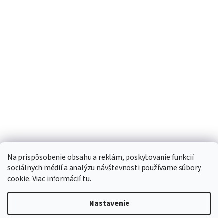
Mohlo by Vás zaujímať
Brava elastická páska polkruh
Brava ochranné rúšk
36,90 €
17,81 €
Na prispôsobenie obsahu a reklám, poskytovanie funkcií
sociálnych médií a analýzu návštevnosti používame súbory
cookie. Viac informácií
tu
.
Nastavenie
Sme Meditrino